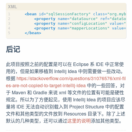
<bean
id=
"sqlSessionFactory"
class=
"org.mybat
<property
name=
"dataSource"
ref=
"dataSour
<property
name=
"configLocation"
value=
"WE
<property
name=
"mapperLocations"
value=
"c
</bean>
后记
此项目按照之前的配置是可以在 Eclipse 系 IDE 中正常使
用的，但是如果移植到 Intellij Idea 中则需要做一些改动。
根据
https://stackoverflow.com/questions/31076576/xml-fil
es-are-not-copied-to-target-intellij-idea
中的一些回答，对
于 Maven 和 Gradle 来说 xml 等文件的位置有可能是硬性
规定。所以为了方便起见，使用 Intellij Idea 的项目应该尽
量将 IDE 无法自动识别载入到 Project Structure 中的配置
文件和其他类型的文件放到 Resources 目录下。除了上述
默认的几种类型，还可以通过
这里的说明
添加其他类型。