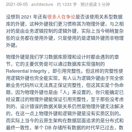
2021-09-05
architecture
约 1233 字
预计阅读 3 分钟
没想到 2021 年还有
很多人在争论
是否该使用关系型数据
库的外键，这种外键我们更习惯称其为物理外键，与之相
对的是由业务逻辑控制的逻辑外键，实际上当今稍稍复杂
些的业务都在使用外键，只是使用的是逻辑外键而非物理
外键。
物理外键是我们学习数据库原理和设计时都会遇到的章
节，它的主要优势是可以通过数据库实现强制的
Referential Integrity ，即引用完整性。但这样的完整性使
用逻辑外键也完全能实现，有人认为逻辑外键由于完全依
赖业务代码所以无法真正保证完整性，但这其实是个伪命
题，因为物理外键也是由「人」来设置的，你只能确定已
经设置过的物理外键能保证引用完整性，至于那些没考虑
到的、设计错误的数据关联关系仍然是物理外键无法解决
的，在这一点上物理外键和逻辑外键是没有实质区别的。
而实际上当今的云原生架构在数据层面追求的是分布式和
最终一致性，单个 DB 存储所有数据的时代早已过去，数